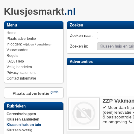
Klusjesmarkt
.nl
Menu
Zoeken
Home
Zoeken naar:
Plaats advertentie
Inloggen:
wijzigen / verwijderen
Zoeken in:
Voorwaarden
Regels
FAQ / Help
Advertenties
Veilig handelen
Privacy-statement
Contact informatie
gratis
Plaats advertentie
ZZP Vakman 
Rubrieken
✔ Meer dan 5 ja
(deel)renovatie 
Gereedschappen
& basiscontrole 
Klussen aanbieden
en omgeving 📞
Klussen huis en tuin
Klussen overig