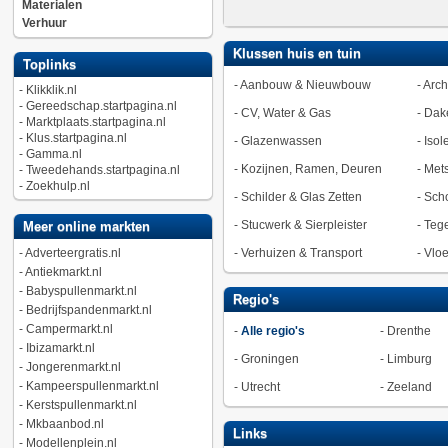
Materialen
Verhuur
Klussen huis en tuin
Toplinks
-
Aanbouw & Nieuwbouw
-
Arch
-
Klikklik.nl
-
Gereedschap.startpagina.nl
-
CV, Water & Gas
-
Dak
-
Marktplaats.startpagina.nl
-
Klus.startpagina.nl
-
Glazenwassen
-
Isol
-
Gamma.nl
-
Kozijnen, Ramen, Deuren
-
Met
-
Tweedehands.startpagina.nl
-
Zoekhulp.nl
-
Schilder & Glas Zetten
-
Sch
-
Stucwerk & Sierpleister
-
Tege
Meer online markten
-
Adverteergratis.nl
-
Verhuizen & Transport
-
Vlo
-
Antiekmarkt.nl
-
Babyspullenmarkt.nl
Regio's
-
Bedrijfspandenmarkt.nl
-
Campermarkt.nl
-
Alle regio's
-
Drenthe
-
Ibizamarkt.nl
-
Groningen
-
Limburg
-
Jongerenmarkt.nl
-
Kampeerspullenmarkt.nl
-
Utrecht
-
Zeeland
-
Kerstspullenmarkt.nl
-
Mkbaanbod.nl
Links
-
Modellenplein.nl