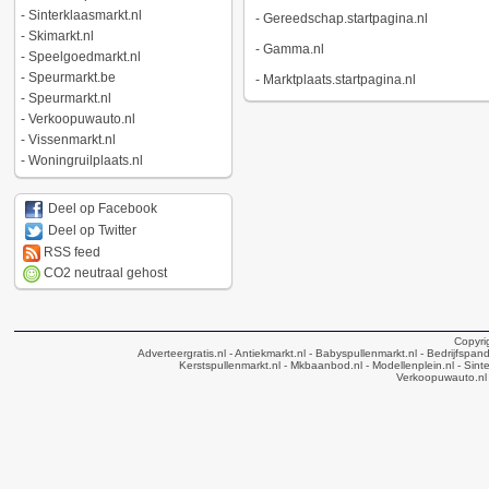
-
Sinterklaasmarkt.nl
-
Gereedschap.startpagina.nl
-
Skimarkt.nl
-
Gamma.nl
-
Speelgoedmarkt.nl
-
Speurmarkt.be
-
Marktplaats.startpagina.nl
-
Speurmarkt.nl
-
Verkoopuwauto.nl
-
Vissenmarkt.nl
-
Woningruilplaats.nl
Deel op Facebook
Deel op Twitter
RSS feed
CO2 neutraal gehost
Copyri
Adverteergratis.nl
- Antiekmarkt.nl
- Babyspullenmarkt.nl
- Bedrijfspan
Kerstspullenmarkt.nl
- Mkbaanbod.nl
- Modellenplein.nl
- Sinte
Verkoopuwauto.nl