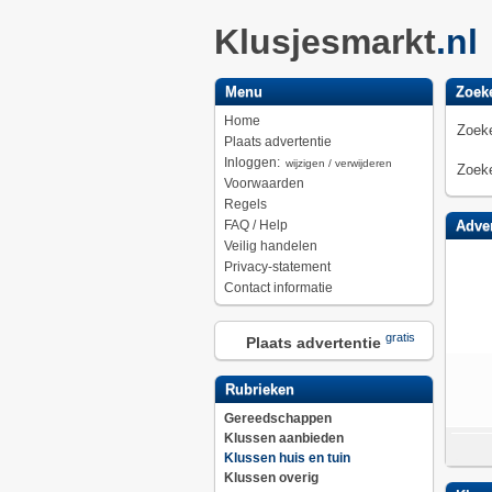
Klusjesmarkt
.nl
Menu
Zoek
Home
Zoeke
Plaats advertentie
Inloggen:
wijzigen / verwijderen
Zoeke
Voorwaarden
Regels
FAQ / Help
Adver
Veilig handelen
Privacy-statement
Contact informatie
gratis
Plaats advertentie
Rubrieken
Gereedschappen
Klussen aanbieden
Klussen huis en tuin
Klussen overig