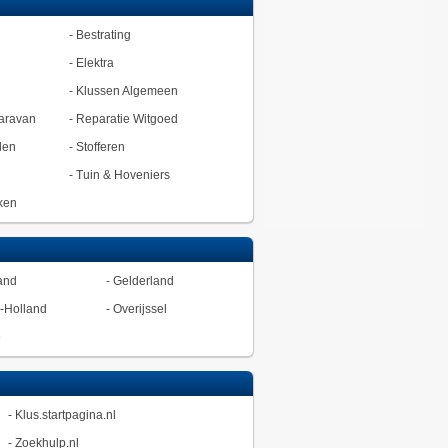
-
Bestrating
-
Elektra
-
Klussen Algemeen
aravan
-
Reparatie Witgoed
den
-
Stofferen
-
Tuin & Hoveniers
ken
and
-
Gelderland
-Holland
-
Overijssel
ë
-
Klus.startpagina.nl
-
Zoekhulp.nl