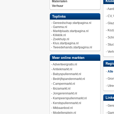
Kluss
Materialen
Verhuur
-
Aan
-
CV, 
Toplinks
-
Gereedschap.startpagina.nl
-
Gla
-
Gamma.nl
-
Kozi
-
Marktplaats.startpagina.nl
-
Klikklik.nl
-
Schi
-
Zoekhulp.nl
-
Klus.startpagina.nl
-
Stuc
-
Tweedehands.startpagina.nl
-
Verh
Meer online markten
Regio
-
Adverteergratis.nl
-
Antiekmarkt.nl
-
Alle
-
Babyspullenmarkt.nl
-
Gro
-
Bedrijfspandenmarkt.nl
-
Campermarkt.nl
-
Utre
-
Ibizamarkt.nl
-
Jongerenmarkt.nl
Link
-
Kampeerspullenmarkt.nl
-
Kerstspullenmarkt.nl
-
Gere
-
Mkbaanbod.nl
-
Modellenplein.nl
-
Gam