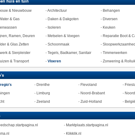
en huis en tuin
bouw & Nieuwbouw
-
Architectuur
-
Behangen
Water & Gas
-
Daken & Dakgoten
-
Diversen
zenwassen
-
Isoleren
-
Keuken
jnen, Ramen, Deuren
-
Metselen & Voegen
-
Reparatie Boot & C
lder & Glas Zetten
-
Schoonmaak
-
Sloopwerkzaamhe
werk & Sierpleister
-
Tegels, Badkamer, Sanitair
-
Timmerwerken
uizen & Transport
-
Vloeren
-
Zonwering & Rollui
's
 regio's
-
Drenthe
-
Flevoland
-
Friesl
ningen
-
Limburg
-
Noord-Brabant
-
Noord
cht
-
Zeeland
-
Zuid-Holland
-
Belgi
s
edschap.startpagina.nl
-
Marktplaats.startpagina.nl
ma.nl
-
Klikklik.nl