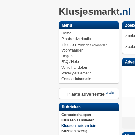
Klusjesmarkt
.nl
Menu
Zoek
Home
Zoeke
Plaats advertentie
Inloggen:
wijzigen / verwijderen
Zoeke
Voorwaarden
Regels
FAQ / Help
Adver
Veilig handelen
Privacy-statement
Contact informatie
gratis
Plaats advertentie
Rubrieken
Gereedschappen
Klussen aanbieden
Klussen huis en tuin
Klussen overig