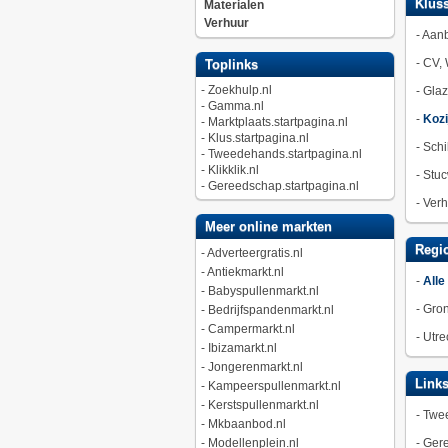
Kluss
Materialen
Verhuur
-
Aan
-
CV, 
Toplinks
-
Zoekhulp.nl
-
Gla
-
Gamma.nl
-
Kozi
-
Marktplaats.startpagina.nl
-
Klus.startpagina.nl
-
Schi
-
Tweedehands.startpagina.nl
-
Klikklik.nl
-
Stuc
-
Gereedschap.startpagina.nl
-
Verh
Meer online markten
Regio
-
Adverteergratis.nl
-
Antiekmarkt.nl
-
Alle
-
Babyspullenmarkt.nl
-
Gro
-
Bedrijfspandenmarkt.nl
-
Campermarkt.nl
-
Utre
-
Ibizamarkt.nl
-
Jongerenmarkt.nl
Link
-
Kampeerspullenmarkt.nl
-
Kerstspullenmarkt.nl
-
Twee
-
Mkbaanbod.nl
-
Modellenplein.nl
-
Gere