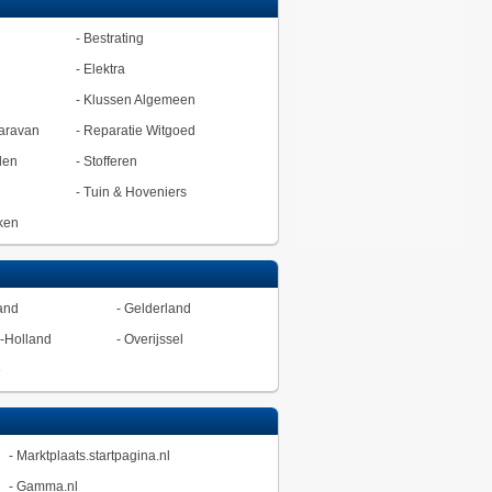
-
Bestrating
-
Elektra
-
Klussen Algemeen
aravan
-
Reparatie Witgoed
den
-
Stofferen
-
Tuin & Hoveniers
ken
and
-
Gelderland
-Holland
-
Overijssel
ë
-
Marktplaats.startpagina.nl
-
Gamma.nl