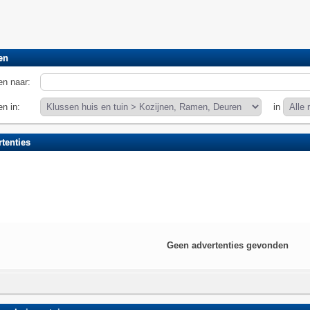
en
n naar:
n in:
in
tenties
Geen advertenties gevonden