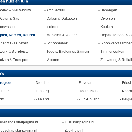
en huis en tuin
bouw & Nieuwbouw
-
Architectuur
-
Behangen
Water & Gas
-
Daken & Dakgoten
-
Diversen
zenwassen
-
Isoleren
-
Keuken
jnen, Ramen, Deuren
-
Metselen & Voegen
-
Reparatie Boot & C
lder & Glas Zetten
-
Schoonmaak
-
Sloopwerkzaamhe
werk & Sierpleister
-
Tegels, Badkamer, Sanitair
-
Timmerwerken
uizen & Transport
-
Vloeren
-
Zonwering & Rollui
's
 regio's
-
Drenthe
-
Flevoland
-
Friesl
ningen
-
Limburg
-
Noord-Brabant
-
Noord
cht
-
Zeeland
-
Zuid-Holland
-
Belgi
s
dehands.startpagina.nl
-
Klus.startpagina.nl
edschap.startpagina.nl
-
Zoekhulp.nl