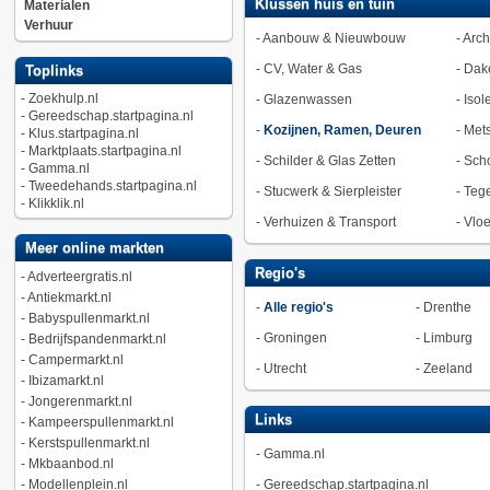
Klussen huis en tuin
Materialen
Verhuur
-
Aanbouw & Nieuwbouw
-
Arch
-
CV, Water & Gas
-
Dak
Toplinks
-
Zoekhulp.nl
-
Glazenwassen
-
Isol
-
Gereedschap.startpagina.nl
-
Kozijnen, Ramen, Deuren
-
Met
-
Klus.startpagina.nl
-
Marktplaats.startpagina.nl
-
Schilder & Glas Zetten
-
Sch
-
Gamma.nl
-
Tweedehands.startpagina.nl
-
Stucwerk & Sierpleister
-
Tege
-
Klikklik.nl
-
Verhuizen & Transport
-
Vlo
Meer online markten
Regio's
-
Adverteergratis.nl
-
Antiekmarkt.nl
-
Alle regio's
-
Drenthe
-
Babyspullenmarkt.nl
-
Groningen
-
Limburg
-
Bedrijfspandenmarkt.nl
-
Campermarkt.nl
-
Utrecht
-
Zeeland
-
Ibizamarkt.nl
-
Jongerenmarkt.nl
Links
-
Kampeerspullenmarkt.nl
-
Kerstspullenmarkt.nl
-
Gamma.nl
-
Mkbaanbod.nl
-
Modellenplein.nl
-
Gereedschap.startpagina.nl