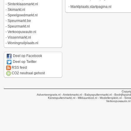
-
Sinterklaasmarkt.nl
-
Marktplaats.startpagina.nl
-
Skimarkt.nl
-
Speelgoedmarkt.nl
-
Speurmarkt.be
-
Speurmarkt.nl
-
Verkoopuwauto.nl
-
Vissenmarkt.nl
-
Woningruilplaats.nl
Deel op Facebook
Deel op Twitter
RSS feed
CO2 neutraal gehost
Copyri
Adverteergratis.nl
- Antiekmarkt.nl
- Babyspullenmarkt.nl
- Bedrijfspan
Kerstspullenmarkt.nl
- Mkbaanbod.nl
- Modellenplein.nl
- Sinte
Verkoopuwauto.nl