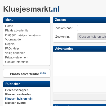
Klusjesmarkt
.nl
Menu
Zoeken
Home
Zoeken naar:
Plaats advertentie
Inloggen:
wijzigen / verwijderen
Zoeken in:
Voorwaarden
Regels
FAQ / Help
Advertenties
Veilig handelen
Privacy-statement
Contact informatie
gratis
Plaats advertentie
Rubrieken
Gereedschappen
Klussen aanbieden
Klussen huis en tuin
Klussen overig