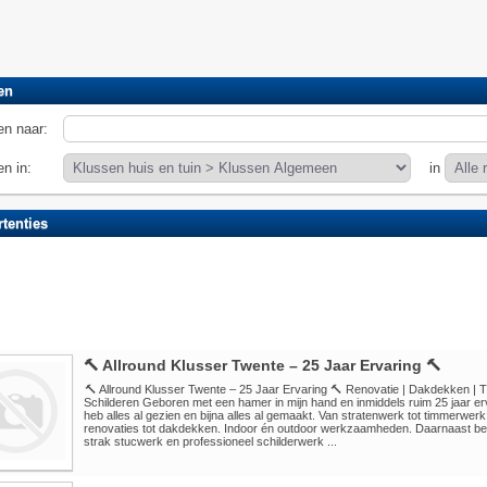
en
n naar:
n in:
in
tenties
🔨 Allround Klusser Twente – 25 Jaar Ervaring 🔨
🔨 Allround Klusser Twente – 25 Jaar Ervaring 🔨 Renovatie | Dakdekken | 
Schilderen Geboren met een hamer in mijn hand en inmiddels ruim 25 jaar erv
heb alles al gezien en bijna alles al gemaakt. Van stratenwerk tot timmerwer
renovaties tot dakdekken. Indoor én outdoor werkzaamheden. Daarnaast ben 
strak stucwerk en professioneel schilderwerk ...