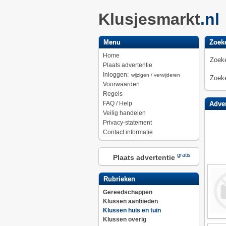
Klusjesmarkt
.nl
Menu
Zoek
Home
Zoeke
Plaats advertentie
Inloggen:
wijzigen / verwijderen
Zoeke
Voorwaarden
Regels
FAQ / Help
Adver
Veilig handelen
Privacy-statement
Contact informatie
gratis
Plaats advertentie
Rubrieken
Gereedschappen
Klussen aanbieden
Klussen huis en tuin
Klussen overig