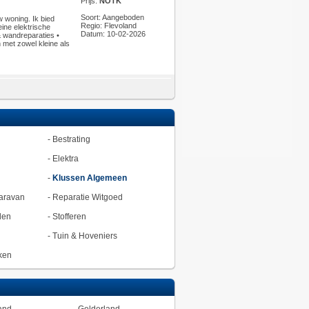
Prijs:
NOTK
Soort: Aangeboden
 woning. Ik bied
Regio: Flevoland
eine elektrische
Datum: 10-02-2026
 wandreparaties •
met zowel kleine als
-
Bestrating
-
Elektra
-
Klussen Algemeen
aravan
-
Reparatie Witgoed
den
-
Stofferen
-
Tuin & Hoveniers
ken