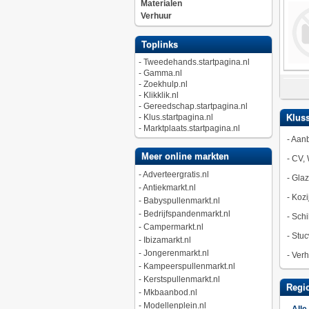
Materialen
Verhuur
Toplinks
-
Tweedehands.startpagina.nl
-
Gamma.nl
-
Zoekhulp.nl
-
Klikklik.nl
-
Gereedschap.startpagina.nl
-
Klus.startpagina.nl
Kluss
-
Marktplaats.startpagina.nl
-
Aan
Meer online markten
-
CV, 
-
Adverteergratis.nl
-
Gla
-
Antiekmarkt.nl
-
Kozi
-
Babyspullenmarkt.nl
-
Bedrijfspandenmarkt.nl
-
Schi
-
Campermarkt.nl
-
Stuc
-
Ibizamarkt.nl
-
Jongerenmarkt.nl
-
Verh
-
Kampeerspullenmarkt.nl
-
Kerstspullenmarkt.nl
Regio
-
Mkbaanbod.nl
-
Modellenplein.nl