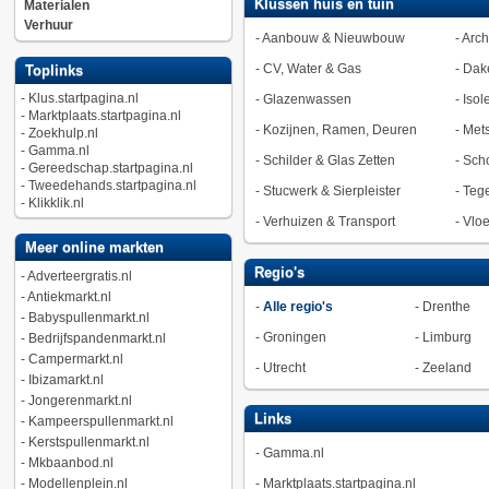
Klussen huis en tuin
Materialen
Verhuur
-
Aanbouw & Nieuwbouw
-
Arch
-
CV, Water & Gas
-
Dak
Toplinks
-
Klus.startpagina.nl
-
Glazenwassen
-
Isol
-
Marktplaats.startpagina.nl
-
Kozijnen, Ramen, Deuren
-
Met
-
Zoekhulp.nl
-
Gamma.nl
-
Schilder & Glas Zetten
-
Sch
-
Gereedschap.startpagina.nl
-
Tweedehands.startpagina.nl
-
Stucwerk & Sierpleister
-
Tege
-
Klikklik.nl
-
Verhuizen & Transport
-
Vlo
Meer online markten
Regio's
-
Adverteergratis.nl
-
Antiekmarkt.nl
-
Alle regio's
-
Drenthe
-
Babyspullenmarkt.nl
-
Groningen
-
Limburg
-
Bedrijfspandenmarkt.nl
-
Campermarkt.nl
-
Utrecht
-
Zeeland
-
Ibizamarkt.nl
-
Jongerenmarkt.nl
Links
-
Kampeerspullenmarkt.nl
-
Kerstspullenmarkt.nl
-
Gamma.nl
-
Mkbaanbod.nl
-
Modellenplein.nl
-
Marktplaats.startpagina.nl