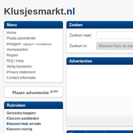
Klusjesmarkt
.nl
Menu
Zoeken
Home
Zoeken naar:
Plaats advertentie
Inloggen:
wijzigen / verwijderen
Zoeken in:
Voorwaarden
Regels
FAQ / Help
Advertenties
Veilig handelen
Privacy-statement
Contact informatie
gratis
Plaats advertentie
Rubrieken
Gereedschappen
Klussen aanbieden
Klussen huis en tuin
Klussen overig