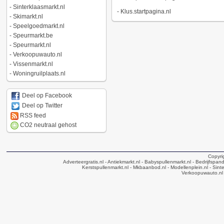
-
Sinterklaasmarkt.nl
-
Klus.startpagina.nl
-
Skimarkt.nl
-
Speelgoedmarkt.nl
-
Speurmarkt.be
-
Speurmarkt.nl
-
Verkoopuwauto.nl
-
Vissenmarkt.nl
-
Woningruilplaats.nl
Deel op Facebook
Deel op Twitter
RSS feed
CO2 neutraal gehost
Copyri
Adverteergratis.nl
- Antiekmarkt.nl
- Babyspullenmarkt.nl
- Bedrijfspan
Kerstspullenmarkt.nl
- Mkbaanbod.nl
- Modellenplein.nl
- Sinte
Verkoopuwauto.nl